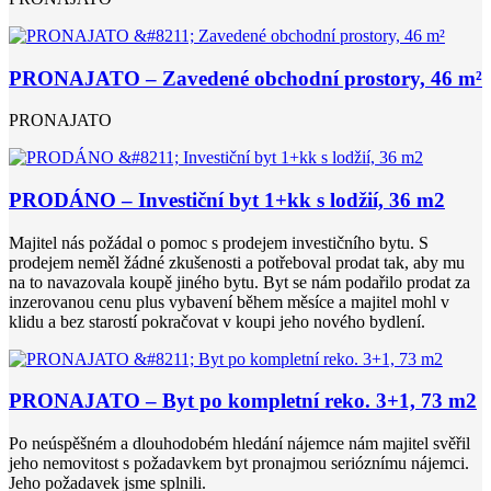
PRONAJATO – Zavedené obchodní prostory, 46 m²
PRONAJATO
PRODÁNO – Investiční byt 1+kk s lodžií, 36 m2
Majitel nás požádal o pomoc s prodejem investičního bytu. S
prodejem neměl žádné zkušenosti a potřeboval prodat tak, aby mu
na to navazovala koupě jiného bytu. Byt se nám podařilo prodat za
inzerovanou cenu plus vybavení během měsíce a majitel mohl v
klidu a bez starostí pokračovat v koupi jeho nového bydlení.
PRONAJATO – Byt po kompletní reko. 3+1, 73 m2
Po neúspěšném a dlouhodobém hledání nájemce nám majitel svěřil
jeho nemovitost s požadavkem byt pronajmou serióznímu nájemci.
Jeho požadavek jsme splnili.