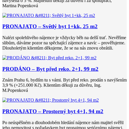
navýšena o 5 %. Majitelům děkuji za důvěru i za spolupráci,
Martina Popenková
PRONAJATO – Světlý byt 1+kk, 25 m2
Nalézt spolehlivého nájemce je vždycky běh na delší trať. Nevěříme
slibům, dáváme pozor na spěchající zájemce a navíc – prověřujeme.
Dlouholetým klientům děkujeme, že se na nás znovu obrátili.
PRODÁNO – Byt před reko. 2+1, 99 m2
Znám Prahu 6, bydlím tu s vámi. Byt před reko. prodán s navýšením
3,9 % (+251.000 Kč). Klientům děkuji za důvěru, Ing.
M.Popenková
PRONAJATO – Prostorný byt 4+1, 94 m2
Po neúspěšném a dlouhodobém hledání nájemce nám majitel svěřil
jeho nemovitost s požadavkem byt pronajmou serióznímu nájemci.