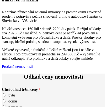
a nízké režijní náklady.
Nabízíme přenechání nájemní smlouvy na prostor velmi zavedené
prodejny potravin a pečiva situovaný přímo u autobusové zastávky
Slovinská ve Vršovicích.
Návštěvnost cca 160 lidí / denně, 220 lidí / pátek. Režijní náklady
cca 2.926 Kč / měsíčně. V celkové ceně je například povolení a
kompletní vybavení pro předzahrádku a další. Prostor vhodný pro
start-up, ideální poloha, snadná dostupnost, vysoká výnosnost.
Veškeré vybavení je funkční, důležitá zařízení jsou i nadále v
záruce. Toto provozovatel přenechá za 299.000 Kč – vybavení je
nutné odkoupit. Pro prohlídku a další otázky volejte makléře.
Prodané nemovitosti
Odhad ceny nemovitosti
Chci odhad tržní ceny
*
bytu
domu