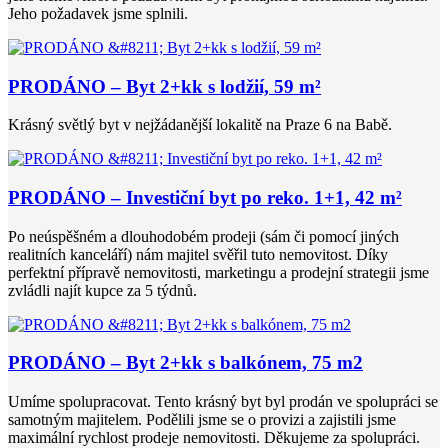
Jeho požadavek jsme splnili.
PRODÁNO – Byt 2+kk s lodžií, 59 m²
Krásný světlý byt v nejžádanější lokalitě na Praze 6 na Babě.
PRODÁNO – Investiční byt po reko. 1+1, 42 m²
Po neúspěšném a dlouhodobém prodeji (sám či pomocí jiných
realitních kanceláří) nám majitel svěřil tuto nemovitost. Díky
perfektní přípravě nemovitosti, marketingu a prodejní strategii jsme
zvládli najít kupce za 5 týdnů.
PRODÁNO – Byt 2+kk s balkónem, 75 m2
Umíme spolupracovat. Tento krásný byt byl prodán ve spolupráci se
samotným majitelem. Podělili jsme se o provizi a zajistili jsme
maximální rychlost prodeje nemovitosti. Děkujeme za spolupráci.