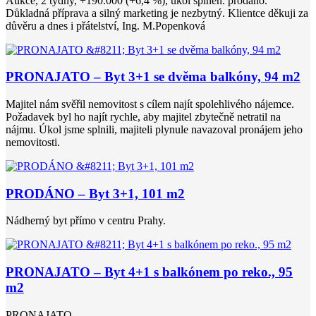
Aukce, 2 týdny, +190.000 (+6,4 %), úkol splněn. prodáno.
Důkladná příprava a silný marketing je nezbytný. Klientce děkuji za
důvěru a dnes i přátelství, Ing. M.Popenková
PRONAJATO – Byt 3+1 se dvěma balkóny, 94 m2
Majitel nám svěřil nemovitost s cílem najít spolehlivého nájemce.
Požadavek byl ho najít rychle, aby majitel zbytečně netratil na
nájmu. Úkol jsme splnili, majiteli plynule navazoval pronájem jeho
nemovitosti.
PRODÁNO – Byt 3+1, 101 m2
Nádherný byt přímo v centru Prahy.
PRONAJATO – Byt 4+1 s balkónem po reko., 95
m2
PRONAJATO