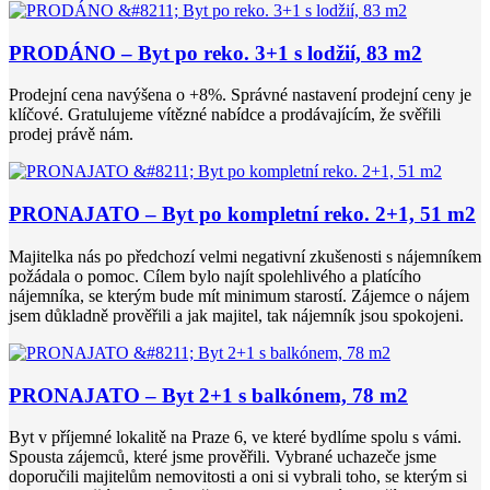
PRODÁNO – Byt po reko. 3+1 s lodžií, 83 m2
Prodejní cena navýšena o +8%. Správné nastavení prodejní ceny je
klíčové. Gratulujeme vítězné nabídce a prodávajícím, že svěřili
prodej právě nám.
PRONAJATO – Byt po kompletní reko. 2+1, 51 m2
Majitelka nás po předchozí velmi negativní zkušenosti s nájemníkem
požádala o pomoc. Cílem bylo najít spolehlivého a platícího
nájemníka, se kterým bude mít minimum starostí. Zájemce o nájem
jsem důkladně prověřili a jak majitel, tak nájemník jsou spokojeni.
PRONAJATO – Byt 2+1 s balkónem, 78 m2
Byt v příjemné lokalitě na Praze 6, ve které bydlíme spolu s vámi.
Spousta zájemců, které jsme prověřili. Vybrané uchazeče jsme
doporučili majitelům nemovitosti a oni si vybrali toho, se kterým si