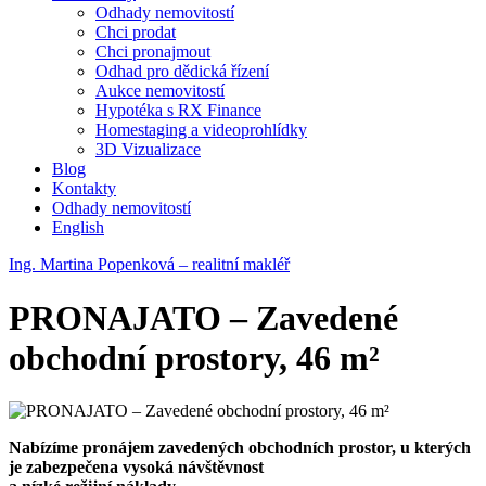
Odhady nemovitostí
Chci prodat
Chci pronajmout
Odhad pro dědická řízení
Aukce nemovitostí
Hypotéka s RX Finance
Homestaging a videoprohlídky
3D Vizualizace
Blog
Kontakty
Odhady nemovitostí
English
Ing. Martina Popenková – realitní makléř
PRONAJATO – Zavedené
obchodní prostory, 46 m²
Nabízíme pronájem zavedených obchodních prostor, u kterých
je zabezpečena vysoká návštěvnost