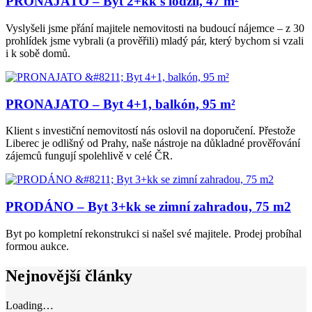
PRONAJATO – Byt 2+kk s lodžií, 47 m²
Vyslyšeli jsme přání majitele nemovitosti na budoucí nájemce – z 30
prohlídek jsme vybrali (a prověřili) mladý pár, který bychom si vzali
i k sobě domů.
PRONAJATO – Byt 4+1, balkón, 95 m²
Klient s investiční nemovitostí nás oslovil na doporučení. Přestože
Liberec je odlišný od Prahy, naše nástroje na důkladné prověřování
zájemců fungují spolehlivě v celé ČR.
PRODÁNO – Byt 3+kk se zimní zahradou, 75 m2
Byt po kompletní rekonstrukci si našel své majitele. Prodej probíhal
formou aukce.
Nejnovější články
Loading…