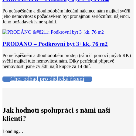
Po neúspěšném a dlouhodobém hledání nájemce nám majitel svěřil
jeho nemovitost s požadavkem byt pronajmou serióznímu nájemci.
Jeho požadavek jsme splnili.
PRODÁNO – Podkrovní byt 3+kk, 76 m2
Po neúspěšném a dlouhodobém prodeji (sám či pomocí jiných RK)
svěřil majitel tuto nemovitost nám. Díky perfektní přípravě
nemovitosti jsme zvládli najít kupce za 14 dní.
Chci odhad pro dědická řízení
Jak hodnotí spolupráci s námi naši
klienti?
Loading…