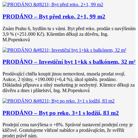
PRODÁNO – Byt před reko. 2+1, 99 m2
Znám Prahu 6, bydlím tu s vámi. Byt před reko. prodán s navýšením
3,9 % (+251.000 Kč). Klientům děkuji za důvěru, Ing.
M.Popenková
PRODÁNO – Investiční byt 1+kk s balkónem, 32 m²
Prodávající chtěla koupit jinou nemovitost, musela prodat svojí.
Aukce, 2 týdny, +190.000 (+6,4 %), úkol splněn. prodáno.
Důkladná příprava a silný marketing je nezbytný. Klientce děkuji za
důvěru a dnes i přátelství, Ing. M.Popenková
PRODÁNO – Byt po reko. 3+1 s lodžií, 83 m2
Prodejní cena navýšena o +8%. Správné nastavení prodejní ceny je
klíčové. Gratulujeme vítězné nabídce a prodávajícím, že svěřili
prodej právě nám.