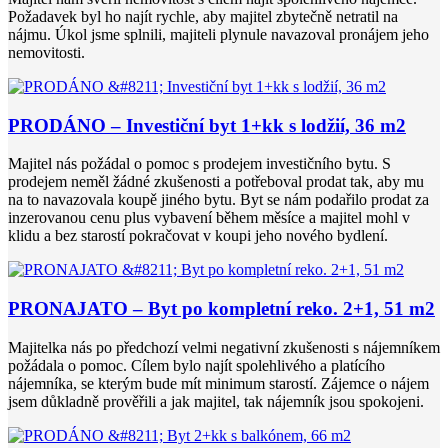
Požadavek byl ho najít rychle, aby majitel zbytečně netratil na
nájmu. Úkol jsme splnili, majiteli plynule navazoval pronájem jeho
nemovitosti.
PRODÁNO – Investiční byt 1+kk s lodžií, 36 m2
Majitel nás požádal o pomoc s prodejem investičního bytu. S
prodejem neměl žádné zkušenosti a potřeboval prodat tak, aby mu
na to navazovala koupě jiného bytu. Byt se nám podařilo prodat za
inzerovanou cenu plus vybavení během měsíce a majitel mohl v
klidu a bez starostí pokračovat v koupi jeho nového bydlení.
PRONAJATO – Byt po kompletní reko. 2+1, 51 m2
Majitelka nás po předchozí velmi negativní zkušenosti s nájemníkem
požádala o pomoc. Cílem bylo najít spolehlivého a platícího
nájemníka, se kterým bude mít minimum starostí. Zájemce o nájem
jsem důkladně prověřili a jak majitel, tak nájemník jsou spokojeni.