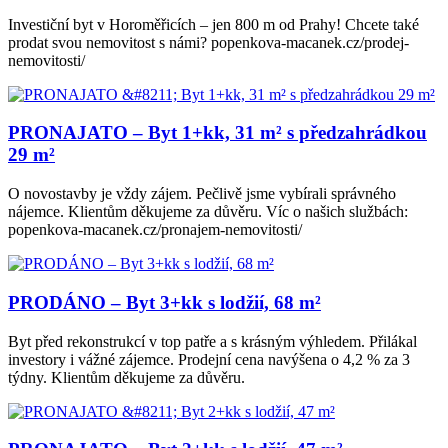
Investiční byt v Horoměřicích – jen 800 m od Prahy! Chcete také
prodat svou nemovitost s námi? popenkova-macanek.cz/prodej-
nemovitosti/
PRONAJATO – Byt 1+kk, 31 m² s předzahrádkou
29 m²
O novostavby je vždy zájem. Pečlivě jsme vybírali správného
nájemce. Klientům děkujeme za důvěru. Víc o našich službách:
popenkova-macanek.cz/pronajem-nemovitosti/
PRODÁNO – Byt 3+kk s lodžií, 68 m²
Byt před rekonstrukcí v top patře a s krásným výhledem. Přilákal
investory i vážné zájemce. Prodejní cena navýšena o 4,2 % za 3
týdny. Klientům děkujeme za důvěru.