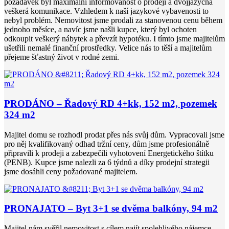
požadavek byl maximální informovanost o prodeji a dvojjazyčná
veškerá komunikace. Vzhledem k naší jazykové vybavenosti to
nebyl problém. Nemovitost jsme prodali za stanovenou cenu během
jednoho měsíce, a navíc jsme našli kupce, který byl ochoten
odkoupit veškerý nábytek a převzít hypotéku. I tímto jsme majitelům
ušetřili nemalé finanční prostředky. Velice nás to těší a majitelům
přejeme šťastný život v rodné zemi.
PRODÁNO – Řadový RD 4+kk, 152 m2, pozemek
324 m2
Majitel domu se rozhodl prodat přes nás svůj dům. Vypracovali jsme
pro něj kvalifikovaný odhad tržní ceny, dům jsme profesionálně
připravili k prodeji a zabezpečili vyhotovení Energetického štítku
(PENB). Kupce jsme nalezli za 6 týdnů a díky prodejní strategii
jsme dosáhli ceny požadované majitelem.
PRONAJATO – Byt 3+1 se dvěma balkóny, 94 m2
Majitel nám svěřil nemovitost s cílem najít spolehlivého nájemce.