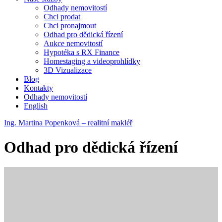
Odhady nemovitostí
Chci prodat
Chci pronajmout
Odhad pro dědická řízení
Aukce nemovitostí
Hypotéka s RX Finance
Homestaging a videoprohlídky
3D Vizualizace
Blog
Kontakty
Odhady nemovitostí
English
Ing. Martina Popenková – realitní makléř
Odhad pro dědická řízení