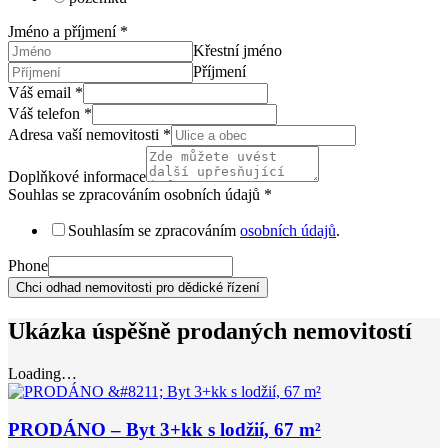
Jméno a příjmení
*
Křestní jméno
Příjmení
Váš email
*
Váš telefon
*
Adresa vaší nemovitosti
*
Doplňkové informace
Souhlas se zpracováním osobních údajů
*
Souhlasím se zpracováním
osobních údajů
.
Phone
Chci odhad nemovitosti pro dědické řízení
Ukázka úspěšně prodaných nemovitostí
Loading…
PRODÁNO – Byt 3+kk s lodžií, 67 m²