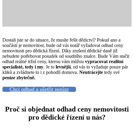
Dostali jste se do situace, že musíte řešit dědictví? Pokud ano a
součástí je nemovitost, bude od vás notář vyžadovat odhad ceny
nemovitosti pro dědická řízení. Díky zrušení dědické daně již
nebudete potřebovat posudek od soudního znalce. Bude Vám stačit
odhad reálné tržní ceny, kterou vám můžou
vypracovat realitní
specialisté, tedy i my
. Je to
levnější
, od vás to vyžaduje pouze pár
kliků a zvládnete to i z pohodlí domova.
Neutrácejte
tedy své
peníze zbytečně.
Chci odhad a ušetřit peníze
Proč si objednat odhad ceny nemovitosti
pro dědické řízení u nás?