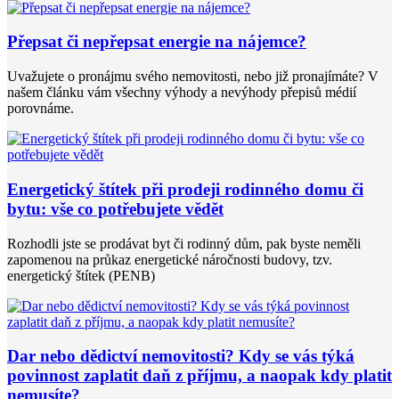
Přepsat či nepřepsat energie na nájemce?
Uvažujete o pronájmu svého nemovitosti, nebo již pronajímáte? V
našem článku vám všechny výhody a nevýhody přepisů médií
porovnáme.
Energetický štítek při prodeji rodinného domu či
bytu: vše co potřebujete vědět
Rozhodli jste se prodávat byt či rodinný dům, pak byste neměli
zapomenou na průkaz energetické náročnosti budovy, tzv.
energetický štítek (PENB)
Dar nebo dědictví nemovitosti? Kdy se vás týká
povinnost zaplatit daň z příjmu, a naopak kdy platit
nemusíte?