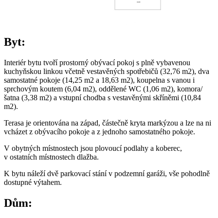
Byt:
Interiér bytu tvoří prostorný obývací pokoj s plně vybavenou
kuchyňskou linkou včetně vestavěných spotřebičů (32,76 m2), dva
samostatné pokoje (14,25 m2 a 18,63 m2), koupelna s vanou i
sprchovým koutem (6,04 m2), oddělené WC (1,06 m2), komora/
šatna (3,38 m2) a vstupní chodba s vestavěnými skříněmi (10,84
m2).
Terasa je orientována na západ, částečně kryta markýzou a lze na ni
vcházet z obývacího pokoje a z jednoho samostatného pokoje.
V obytných místnostech jsou plovoucí podlahy a koberec,
v ostatních místnostech dlažba.
K bytu náleží dvě parkovací stání v podzemní garáži, vše pohodlně
dostupné výtahem.
Dům: