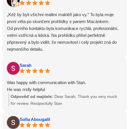
Oceňujeme zejména jejich spolehlivost, výbornou
komunikaci, odpovědnost a lidský přístup. Díky nim proběhl
„Kéž by byli všichni realitní makléři jako vy.“ To byla moje
celý proces pronájmu klidně, bez komplikací a s pocitem, že
první věta po skončení prohlídky s panem Macánkem.
jsme v dobrých rukou.
Od prvního kontaktu byla komunikace rychlá, profesionální,
Pokud hledáte realitní makléře, kterým můžete skutečně
velmi vstřícná a lidská. Na prohlídku přišel perfektně
důvěřovat, pana Macánka a paní Popenkovou můžeme s
připravený a bylo vidět, že nemovitost i celý projekt zná do
naprostým přesvědčením doporučit.
nejmenšího detailu.
Ještě jednou Vám oběma děkujeme a přejeme mnoho
Společně jsme prošli celý dům i všechny volné varianty bytů,
dalších spokojených klientů.
podrobně mi vysvětlil fungování projektu, upozornil mě na
Sarah
všechny důležité informace a odpověděl na otázky, které
jsem ani nestihla položit.
Was happy with communication with Stan.
V komunikaci s panem Macánkem jsem měla po celou dobu
He was rrslly helpful
pocit, že mu skutečně záleží na tom, aby mi pomohl najít
Odpověď od majitele:
Dear Sarah, Thank you very much
vhodné bydlení. Nešlo jen o samotnou prohlídku nebo
for review. Restpecfully Stan
pronájem bytu. Bylo vidět, že hledá řešení a je připravený
udělat maximum pro to, aby moje situace dobře dopadla.
Nakonec jsem se rozhodla pro jinou nemovitost, ale až budu
Sofia Abougalil
v budoucnu znovu hledat bydlení, pan Macánek bude prvním