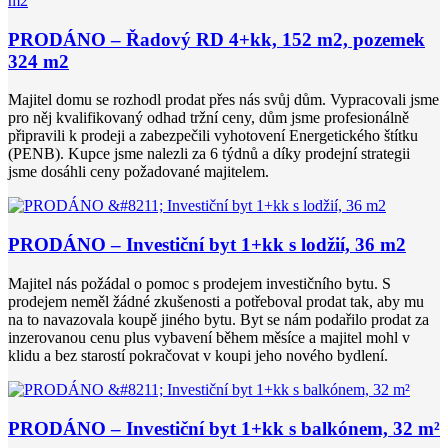
PRODÁNO – Řadový RD 4+kk, 152 m2, pozemek
324 m2
Majitel domu se rozhodl prodat přes nás svůj dům. Vypracovali jsme
pro něj kvalifikovaný odhad tržní ceny, dům jsme profesionálně
připravili k prodeji a zabezpečili vyhotovení Energetického štítku
(PENB). Kupce jsme nalezli za 6 týdnů a díky prodejní strategii
jsme dosáhli ceny požadované majitelem.
PRODÁNO – Investiční byt 1+kk s lodžií, 36 m2
Majitel nás požádal o pomoc s prodejem investičního bytu. S
prodejem neměl žádné zkušenosti a potřeboval prodat tak, aby mu
na to navazovala koupě jiného bytu. Byt se nám podařilo prodat za
inzerovanou cenu plus vybavení během měsíce a majitel mohl v
klidu a bez starostí pokračovat v koupi jeho nového bydlení.
PRODÁNO – Investiční byt 1+kk s balkónem, 32 m²