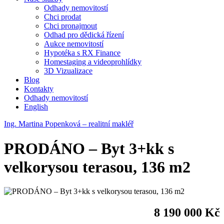
Odhady nemovitostí
Chci prodat
Chci pronajmout
Odhad pro dědická řízení
Aukce nemovitostí
Hypotéka s RX Finance
Homestaging a videoprohlídky
3D Vizualizace
Blog
Kontakty
Odhady nemovitostí
English
Ing. Martina Popenková – realitní makléř
PRODÁNO – Byt 3+kk s
velkorysou terasou, 136 m2
8 190 000 Kč