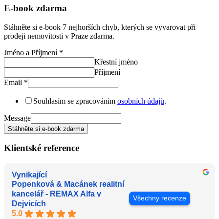
E-book zdarma
Stáhněte si e-book 7 nejhorších chyb, kterých se vyvarovat při
prodeji nemovitosti v Praze zdarma.
Jméno a Příjmení
*
Křestní jméno
Příjmení
Email
*
Souhlasím se zpracováním
osobních údajů
.
Message
Stáhněte si e-book zdarma
Klientské reference
Vynikající
Popenková & Macánek realitní
kancelář - REMAX Alfa v
Všechny recenze
Dejvicích
5.0