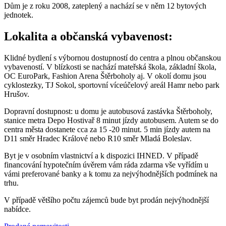
Dům je z roku 2008, zateplený a nachází se v něm 12 bytových
jednotek.
Lokalita a občanská vybavenost:
Klidné bydlení s výbornou dostupností do centra a plnou občanskou
vybaveností. V blízkosti se nachází mateřská škola, základní škola,
OC EuroPark, Fashion Arena Štěrboholy aj. V okolí domu jsou
cyklostezky, TJ Sokol, sportovní víceúčelový areál Hamr nebo park
Hrušov.
Dopravní dostupnost: u domu je autobusová zastávka Štěrboholy,
stanice metra Depo Hostivař 8 minut jízdy autobusem. Autem se do
centra města dostanete cca za 15 -20 minut. 5 min jízdy autem na
D11 směr Hradec Králové nebo R10 směr Mladá Boleslav.
Byt je v osobním vlastnictví a k dispozici IHNED. V případě
financování hypotečním úvěrem vám ráda zdarma vše vyřídím u
vámi preferované banky a k tomu za nejvýhodnějších podmínek na
trhu.
V případě většího počtu zájemců bude byt prodán nejvýhodnější
nabídce.