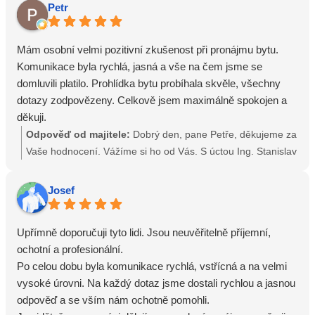
potěšením být Vám k dispozici a pomoci vše dotáhnout co
Petr
nejlépe. A pokud bude někdy v budoucnu potřeba, budu se
na Vás samozřejmě moc těšit. S úctou Ing. Martina
Mám osobní velmi pozitivní zkušenost při pronájmu bytu.
Popenková Prodej, Pronájem, Správa Nemovitostí
Komunikace byla rychlá, jasná a vše na čem jsme se
domluvili platilo. Prohlídka bytu probíhala skvěle, všechny
dotazy zodpovězeny. Celkově jsem maximálně spokojen a
děkuji.
Odpověď od majitele:
Dobrý den, pane Petře, děkujeme za
Vaše hodnocení. Vážíme si ho od Vás. S úctou Ing. Stanislav
Macánek a Ing. Martina Popenková Prodej, Pronájem,
Správa Nemovitostí
Josef
Upřímně doporučuji tyto lidi. Jsou neuvěřitelně příjemní,
ochotní a profesionální.
Po celou dobu byla komunikace rychlá, vstřícná a na velmi
vysoké úrovni. Na každý dotaz jsme dostali rychlou a jasnou
odpověď a se vším nám ochotně pomohli.