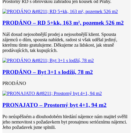
Prostorný RD s obrovskou zahradou jen kousek od Prahy.
PRODÁNO – RD 5+kk, 163 m², pozemek 526 m2
Náš dosud nejosobnější prodej a nejosobnější klient. Spousta
zájemců o dům, spousta nabídek, radost si však udělal jediný,
kterému tímto gratulujeme. Děkujeme za lidskost, jak straně
prodávajících, tak kupujících.
PRODÁNO – Byt 3+1 s lodžií, 78 m2
PRODÁNO
PRONAJATO – Prostorný byt 4+1, 94 m2
Po neúspěšném a dlouhodobém hledání nájemce nám majitel svěřil
jeho nemovitost s požadavkem byt pronajmou serióznímu nájemci.
Jeho požadavek jsme splnili.