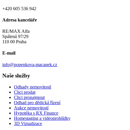
+420 605 536 942
Adresa kanceláře
RE/MAX Alfa
Spálená 97/29
110 00 Praha
E-mail
info@popenkova-macanek.cz
Naše služby
Odhady nemovitostí
Chci prodat
Chci pronajmout
Odhad pro dědická řízení
Aukce nemovitostí
Hypotéka s RX Finance
Homestaging a videoprohlídky
3D Vizualizace