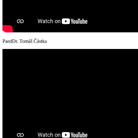
PaedDr. Tomáš Částka