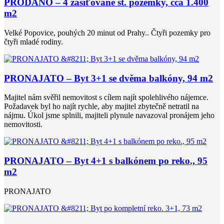
PRODÁNO – 4 zasíťované st. pozemky, cca 1.400
m2
Velké Popovice, pouhých 20 minut od Prahy.. Čtyři pozemky pro
čtyři mladé rodiny.
PRONAJATO – Byt 3+1 se dvěma balkóny, 94 m2
Majitel nám svěřil nemovitost s cílem najít spolehlivého nájemce.
Požadavek byl ho najít rychle, aby majitel zbytečně netratil na
nájmu. Úkol jsme splnili, majiteli plynule navazoval pronájem jeho
nemovitosti.
PRONAJATO – Byt 4+1 s balkónem po reko., 95
m2
PRONAJATO