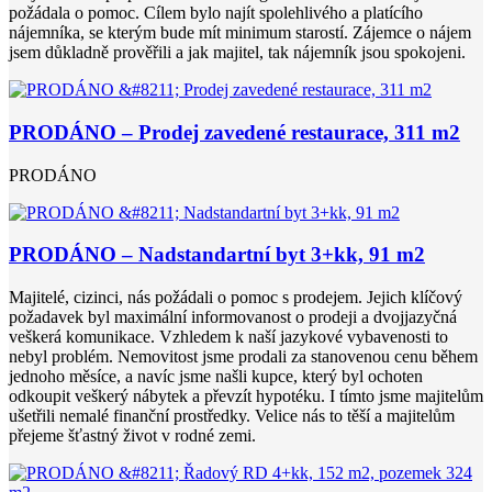
požádala o pomoc. Cílem bylo najít spolehlivého a platícího
nájemníka, se kterým bude mít minimum starostí. Zájemce o nájem
jsem důkladně prověřili a jak majitel, tak nájemník jsou spokojeni.
PRODÁNO – Prodej zavedené restaurace, 311 m2
PRODÁNO
PRODÁNO – Nadstandartní byt 3+kk, 91 m2
Majitelé, cizinci, nás požádali o pomoc s prodejem. Jejich klíčový
požadavek byl maximální informovanost o prodeji a dvojjazyčná
veškerá komunikace. Vzhledem k naší jazykové vybavenosti to
nebyl problém. Nemovitost jsme prodali za stanovenou cenu během
jednoho měsíce, a navíc jsme našli kupce, který byl ochoten
odkoupit veškerý nábytek a převzít hypotéku. I tímto jsme majitelům
ušetřili nemalé finanční prostředky. Velice nás to těší a majitelům
přejeme šťastný život v rodné zemi.