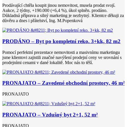
Prodávající chtěla koupit jinou nemovitost, musela prodat svojí.
Aukce, 2 týdny, +190.000 (+6,4 %), úkol splněn. prodáno.
Důkladná příprava a silný marketing je nezbytný. Klientce děkuji za
důvěru a dnes i přátelství, Ing. M.Popenková
PRODÁNO – Byt po kompletní reko. 3+kk, 82 m2
Pomocí perfektní prezentace nemovitosti a masivnímu marketingu
jsme klientovi zajistili značné navýšení prodejní ceny ve srovnání s
prodejními cenami v dané lokalitě. Moc nás to těší.
PRONAJATO – Zavedené obchodní prostory, 46 m²
PRONAJATO
PRONAJATO – Vzdušný byt 2+1, 52 m²
PRONAJATO