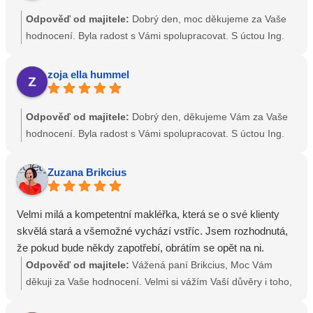
člověkem, na které se obrátím. Mohu ho s naprostým klidem
Odpověď od majitele:
Dobrý den, moc děkujeme za Vaše
v srdci doporučit.
hodnocení. Byla radost s Vámi spolupracovat. S úctou Ing.
Stanislav Macánek a Ing. Martina Popenková Prodej,
Pronájem, Správa Nemovitostí
zoja ella hummel
Odpověď od majitele:
Dobrý den, děkujeme Vám za Vaše
hodnocení. Byla radost s Vámi spolupracovat. S úctou Ing.
Stanislav Macánek a Ing. Martina Popenková Prodej,
Pronájem, Správa Nemovitostí
Zuzana Brikcius
Velmi milá a kompetentní makléřka, která se o své klienty
skvělá stará a všemožné vychází vstříc. Jsem rozhodnutá,
že pokud bude někdy zapotřebí, obrátím se opět na ni.
Odpověď od majitele:
Vážená paní Brikcius, Moc Vám
děkuji za Vaše hodnocení. Velmi si vážím Vaší důvěry i toho,
že jste naši spolupráci vnímala takto pozitivně. Bylo mi