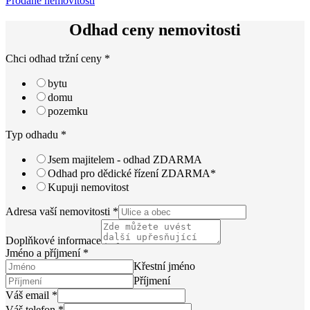
Prodané nemovitosti
Odhad ceny nemovitosti
Chci odhad tržní ceny
*
bytu
domu
pozemku
Typ odhadu
*
Jsem majitelem - odhad ZDARMA
Odhad pro dědické řízení ZDARMA*
Kupuji nemovitost
Adresa vaší nemovitosti
*
Doplňkové informace
Jméno a příjmení
*
Křestní jméno
Příjmení
Váš email
*
Váš telefon
*