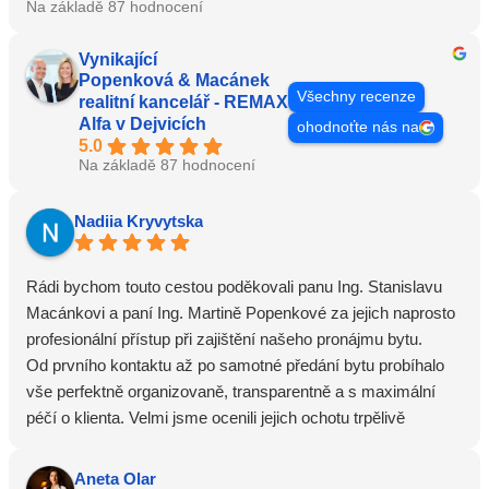
Na základě 87 hodnocení
Vynikající
Popenková & Macánek
Všechny recenze
realitní kancelář - REMAX
Alfa v Dejvicích
ohodnoťte nás na
5.0
Na základě 87 hodnocení
Nadiia Kryvytska
Rádi bychom touto cestou poděkovali panu Ing. Stanislavu
Macánkovi a paní Ing. Martině Popenkové za jejich naprosto
profesionální přístup při zajištění našeho pronájmu bytu.
Od prvního kontaktu až po samotné předání bytu probíhalo
vše perfektně organizovaně, transparentně a s maximální
péčí o klienta. Velmi jsme ocenili jejich ochotu trpělivě
odpovídat na všechny naše dotazy, poskytovat srozumitelná
vysvětlení a pomoci nám s každým detailem celého procesu.
Aneta Olar