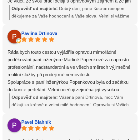
Je vidět, že svou práci dělají s opravdovým zájmem a že jim
skutečně záleží na tom, aby byli jejich klienti spokojení.
Odpověď od majitele:
Dobrý den, pane Костянтинopen,
Takový přístup se dnes jen tak nevidí.
děkujeme za Vaše hodnocení a Vaše slova. Velmi si vážíme,
Celkově jsme byli se službami maximálně spokojeni. Moc
že jste ocenili rychlou komunikaci, vstřícnost i celkový
děkujeme a můžeme jen doporučit!
přístup. Právě spokojenost klientů, jasná komunikace a pocit
Pavlina Drtinova
jistoty během celého procesu jsou pro náš velmi důležité.
Děkujeme Vám za důvěru i příjemnou spolupráci a
Ráda bych touto cestou vyjádřila opravdu mimořádné
zůstáváme v kontaktu. S úctou Ing. Stanislav Macánek a Ing.
poděkování paní inženýrce Martině Popenkové za naprosto
Martina Popenková Prodej, Pronájem, Správa Nemovitostí
profesionální, nadstandardní a ve všech směrech výjimečné
realitní služby při prodeji mé nemovitosti.
Spolupráce s paní inženýrkou Popenkovou byla od začátku
do konce perfektní. Velmi oceňuji zejména její vysokou
profesionalitu, odbornost, preciznost, výbornou komunikaci,
Odpověď od majitele:
Vážená paní Drtinová, moc Vám
osobní a individuální přístup, vstřícnost, ochotu a schopnost
děkuji za krásné a velmi milé hodnocení. Opravdu si Vašich
vše řešit klidně, rychle a s maximální péčí o klienta. Po celou
slov nesmírně vážím. Bylo mi ctí Vás celým prodejem
dobu jsem měla pocit naprosté důvěry, bezpečí a jistoty, že je
provázet a jsem ráda, že jste během spolupráce cítila
Pavel Blahník
vše v těch nejlepších rukou.
důvěru, jistotu a potřebnou péči. Právě osobní přístup,
Paní inženýrka Popenková dokáže spojit odbornou erudici s
preciznost a klidné vedení celého procesu jsou pro mě velmi