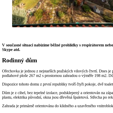
V současné situaci nabízíme běžné prohlídky s respirátorem neb
Skype atd.
Rodinný dům
Ořechovka je jednou z nejstarších pražských vilových čtvrtí. Dnes j
podlahové ploše 267 m2 s prostornou zahradou o výměře 198 m2. Dům
Dispozice tohoto domu z první republiky tvoří čtyři pokoje, dvě toal
Dům je z cihel, bez tepelné izolace, podsklepený a orientován na zá
plastu, elektrika původní, okna jsou dřevěná špaletová. Střecha po re
Zahrada je primárně orientována do klidného a uzavřeného vnitroblok