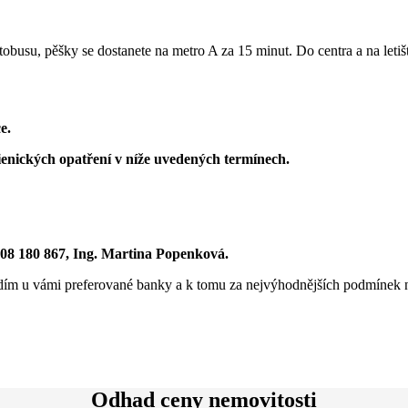
busu, pěšky se dostanete na metro A za 15 minut. Do centra a na letiš
e.
enických opatření v níže uvedených termínech.
608 180 867, Ing. Martina Popenková.
ím u vámi preferované banky a k tomu za nejvýhodnějších podmínek n
Odhad ceny nemovitosti