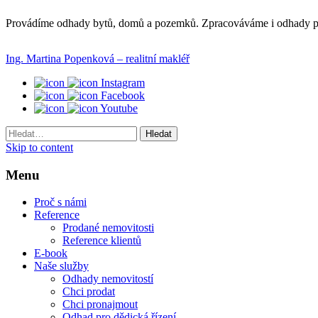
Provádíme odhady bytů, domů a pozemků. Zpracováváme i odhady pro
Ing. Martina Popenková – realitní makléř
Instagram
Facebook
Youtube
Hledaný
výraz
Skip to content
Menu
Proč s námi
Reference
Prodané nemovitosti
Reference klientů
E-book
Naše služby
Odhady nemovitostí
Chci prodat
Chci pronajmout
Odhad pro dědická řízení