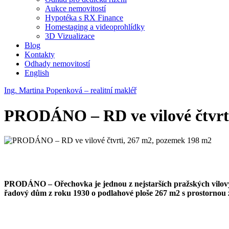
Aukce nemovitostí
Hypotéka s RX Finance
Homestaging a videoprohlídky
3D Vizualizace
Blog
Kontakty
Odhady nemovitostí
English
Ing. Martina Popenková – realitní makléř
PRODÁNO – RD ve vilové čtvrt
PRODÁNO –
Ořechovka je jednou z nejstarších pražských vilov
řadový dům z roku 1930 o podlahové ploše 267 m2 s prostornou