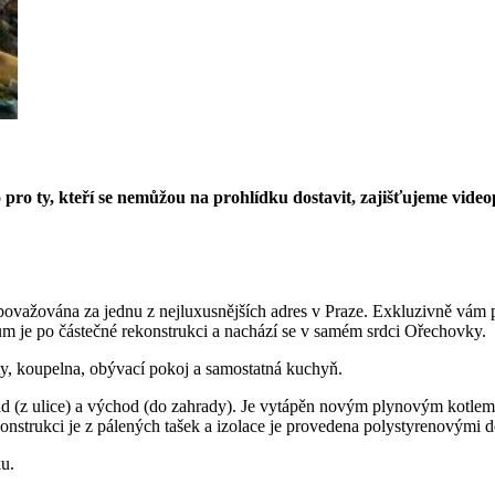
o pro ty, kteří se nemůžou na prohlídku dostavit, zajišťujeme vi
e považována za jednu z nejluxusnějších adres v Praze. Exkluzivně vám 
 je po částečné rekonstrukci a nachází se v samém srdci Ořechovky.
ety, koupelna, obývací pokoj a samostatná kuchyň.
pad (z ulice) a východ (do zahrady). Je vytápěn novým plynovým kotlem
konstrukci je z pálených tašek a izolace je provedena polystyrenovými 
u.