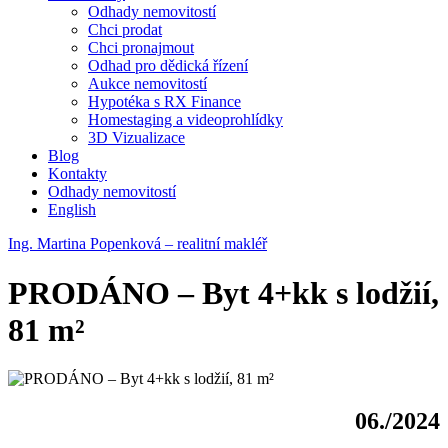
Odhady nemovitostí
Chci prodat
Chci pronajmout
Odhad pro dědická řízení
Aukce nemovitostí
Hypotéka s RX Finance
Homestaging a videoprohlídky
3D Vizualizace
Blog
Kontakty
Odhady nemovitostí
English
Ing. Martina Popenková – realitní makléř
PRODÁNO – Byt 4+kk s lodžií,
81 m²
06./2024