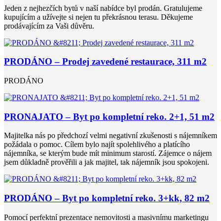
Jeden z nejhezčích bytů v naší nabídce byl prodán. Gratulujeme
kupujícím a užívejte si nejen tu překrásnou terasu. Děkujeme
prodávajícím za Vaši důvěru.
PRODÁNO – Prodej zavedené restaurace, 311 m2
PRODÁNO
PRONAJATO – Byt po kompletní reko. 2+1, 51 m2
Majitelka nás po předchozí velmi negativní zkušenosti s nájemníkem
požádala o pomoc. Cílem bylo najít spolehlivého a platícího
nájemníka, se kterým bude mít minimum starostí. Zájemce o nájem
jsem důkladně prověřili a jak majitel, tak nájemník jsou spokojeni.
PRODÁNO – Byt po kompletní reko. 3+kk, 82 m2
Pomocí perfektní prezentace nemovitosti a masivnímu marketingu