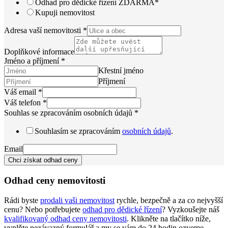
Odhad pro dědické řízení ZDARMA*
Kupuji nemovitost
Adresa vaší nemovitosti
*
Doplňkové informace
Jméno a příjmení
*
Křestní jméno
Příjmení
Váš email
*
Váš telefon
*
Souhlas se zpracováním osobních údajů
*
Souhlasím se zpracováním
osobních údajů
.
Email
Chci získat odhad ceny
Odhad ceny nemovitosti
Rádi byste
prodali vaši nemovitost
rychle, bezpečně a za co nejvyšší
cenu? Nebo potřebujete
odhad pro dědické řízení
? Vyzkoušejte náš
kvalifikovaný odhad ceny nemovitosti
. Klikněte na tlačítko níže,
vyplňte nezávazný formulář a my se vám do 24 hodin ozveme.