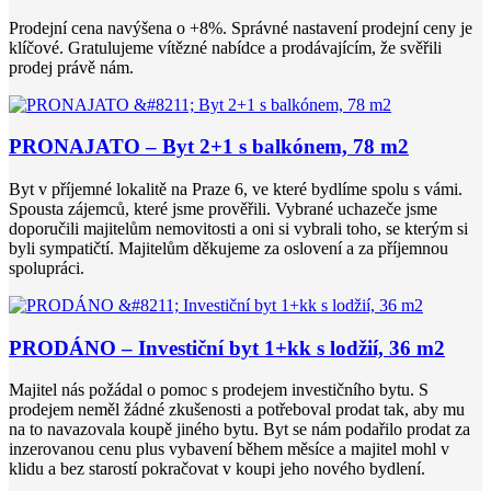
Prodejní cena navýšena o +8%. Správné nastavení prodejní ceny je
klíčové. Gratulujeme vítězné nabídce a prodávajícím, že svěřili
prodej právě nám.
PRONAJATO – Byt 2+1 s balkónem, 78 m2
Byt v příjemné lokalitě na Praze 6, ve které bydlíme spolu s vámi.
Spousta zájemců, které jsme prověřili. Vybrané uchazeče jsme
doporučili majitelům nemovitosti a oni si vybrali toho, se kterým si
byli sympatičtí. Majitelům děkujeme za oslovení a za příjemnou
spolupráci.
PRODÁNO – Investiční byt 1+kk s lodžií, 36 m2
Majitel nás požádal o pomoc s prodejem investičního bytu. S
prodejem neměl žádné zkušenosti a potřeboval prodat tak, aby mu
na to navazovala koupě jiného bytu. Byt se nám podařilo prodat za
inzerovanou cenu plus vybavení během měsíce a majitel mohl v
klidu a bez starostí pokračovat v koupi jeho nového bydlení.