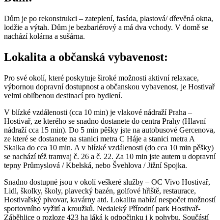
Dům je po rekonstrukci – zateplení, fasáda, plastová/ dřevěná okna,
lodžie a výtah. Dům je bezbariérový a má dva vchody. V domě se
nachází kolárna a sušárna.
Lokalita a občanská vybavenost:
Pro své okolí, které poskytuje široké možnosti aktivní relaxace,
výbornou dopravní dostupnost a občanskou vybavenost, je Hostivař
velmi oblíbenou destinací pro bydlení.
V blízké vzdálenosti (cca 10 min) je vlakové nádraží Praha –
Hostivař, ze kterého se snadno dostanete do centra Prahy (Hlavní
nádraží cca 15 min). Do 5 min pěšky jste na autobusové Gercenova,
ze které se dostanete na stanici metra C Háje a stanici metra A
Skalka do cca 10 min. A v blízké vzdálenosti (do cca 10 min pěšky)
se nachází též tramvaj č. 26 a č. 22. Za 10 min jste autem u dopravní
tepny Průmyslová / Kbelská, nebo Švehlova / Jižní Spojka.
Snadno dostupné jsou v okolí veškeré služby – OC Vivo Hostivař,
Lidl, školky, školy, plavecký bazén, golfové hřiště, restaurace,
Hostivařský pivovar, kavárny atd. Lokalita nabízí nespočet možností
sportovního vyžití a kroužků. Nedaleký Přírodní park Hostivař-
Záběhlice o rozloze 423 ha láká k odpočinku i k pohybu. Součástí