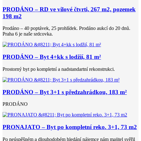
PRODÁNO – RD ve vilové čtvrti, 267 m2, pozemek
198 m2
Prodáno – 40 poptávek, 25 prohlídek. Prodáno aukcí do 20 dnů.
Praha 6 je naše srdcovka.
PRODÁNO – Byt 4+kk s lodžií, 81 m²
Prostorný byt po kompletní a nadstandartní rekonstrukci.
PRODÁNO – Byt 3+1 s předzahrádkou, 183 m²
PRODÁNO
PRONAJATO – Byt po kompletní reko. 3+1, 73 m2
Po neúspěšném a dlouhodobém hledání nájemce nám majitel svěřil