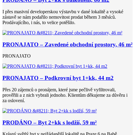
I přes masivní developerskou výstavbu v dané lokalitě a vysoké
zástavě se nám podařilo nemovitost prodat během 3 měsíců.
Prodávajícího, i nás, to velice potěšilo.
PRONAJATO – Zavedené obchodní prostory, 46 m²
PRONAJATO
PRONAJATO – Podkrovní byt 1+kk, 44 m2
Přes 20 zájemců o pronájem, které jsme pečlivě vyfiltrovali,
prověřili a z nich vybrali jednoho. Klientům děkujeme za důvěru i
za oslovení.
PRODÁNO – Byt 2+kk s lodžií, 59 m²
Krásný světlý byt v nejžádanější lokalitě na Praze 6 na Babě.