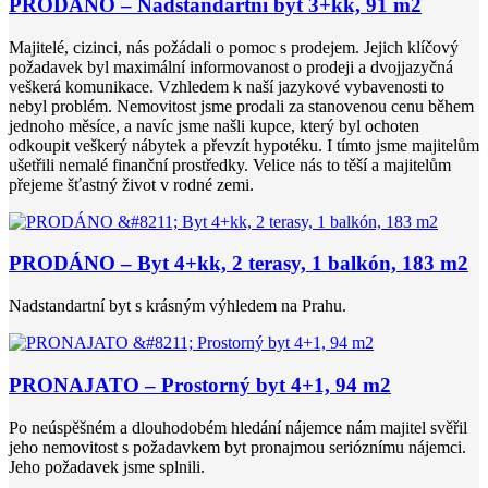
PRODÁNO – Nadstandartní byt 3+kk, 91 m2
Majitelé, cizinci, nás požádali o pomoc s prodejem. Jejich klíčový
požadavek byl maximální informovanost o prodeji a dvojjazyčná
veškerá komunikace. Vzhledem k naší jazykové vybavenosti to
nebyl problém. Nemovitost jsme prodali za stanovenou cenu během
jednoho měsíce, a navíc jsme našli kupce, který byl ochoten
odkoupit veškerý nábytek a převzít hypotéku. I tímto jsme majitelům
ušetřili nemalé finanční prostředky. Velice nás to těší a majitelům
přejeme šťastný život v rodné zemi.
PRODÁNO – Byt 4+kk, 2 terasy, 1 balkón, 183 m2
Nadstandartní byt s krásným výhledem na Prahu.
PRONAJATO – Prostorný byt 4+1, 94 m2
Po neúspěšném a dlouhodobém hledání nájemce nám majitel svěřil
jeho nemovitost s požadavkem byt pronajmou serióznímu nájemci.
Jeho požadavek jsme splnili.