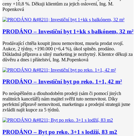
ceny +10,8 %. Děkuji klientům za jejich oslovení, Ing. M.
Popenková
PRODÁNO – Investiční byt 1+kk s balkónem, 32 m²
Prodávající chtěla koupit jinou nemovitost, musela prodat svojí.
Aukce, 2 týdny, +190.000 (+6,4 %), úkol splněn. prodáno.
Důkladná příprava a silný marketing je nezbytný. Klientce děkuji za
důvěru a dnes i přátelství, Ing. M.Popenková
PRODÁNO – Investiční byt po reko. 1+1, 42 m²
Po neúspěšném a dlouhodobém prodeji (sám či pomocí jiných
realitních kanceláří) nám majitel svěřil tuto nemovitost. Díky
perfektní přípravě nemovitosti, marketingu a prodejní strategii jsme
zvládli najít kupce za 5 týdnů.
PRODÁNO – Byt po reko. 3+1 s lodžií, 83 m2