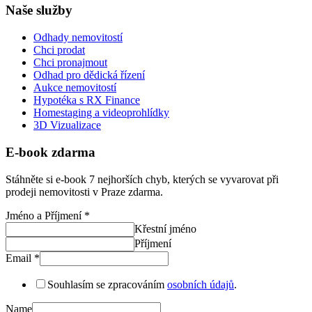
Naše služby
Odhady nemovitostí
Chci prodat
Chci pronajmout
Odhad pro dědická řízení
Aukce nemovitostí
Hypotéka s RX Finance
Homestaging a videoprohlídky
3D Vizualizace
E-book zdarma
Stáhněte si e-book 7 nejhorších chyb, kterých se vyvarovat při
prodeji nemovitosti v Praze zdarma.
Jméno a Příjmení
*
Křestní jméno
Příjmení
Email
*
Souhlasím se zpracováním
osobních údajů
.
Name