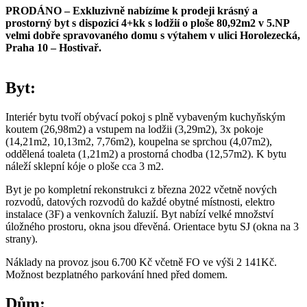
PRODÁNO – Exkluzivně nabízíme k prodeji krásný a
prostorný byt s dispozicí 4+kk s lodžií o ploše 80,92m2 v 5.NP
velmi dobře spravovaného domu s výtahem v ulici Horolezecká,
Praha 10 – Hostivař.
Byt:
Interiér bytu tvoří obývací pokoj s plně vybaveným kuchyňským
koutem (26,98m2) a vstupem na lodžii (3,29m2), 3x pokoje
(14,21m2, 10,13m2, 7,76m2), koupelna se sprchou (4,07m2),
oddělená toaleta (1,21m2) a prostorná chodba (12,57m2). K bytu
náleží sklepní kóje o ploše cca 3 m2.
Byt je po kompletní rekonstrukci z března 2022 včetně nových
rozvodů, datových rozvodů do každé obytné místnosti, elektro
instalace (3F) a venkovních žaluzií. Byt nabízí velké množství
úložného prostoru, okna jsou dřevěná. Orientace bytu SJ (okna na 3
strany).
Náklady na provoz jsou 6.700 Kč včetně FO ve výši 2 141Kč.
Možnost bezplatného parkování hned před domem.
Dům: